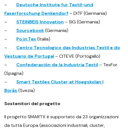
–
Deutsche Institute fur Textil-und
Faserforschung Denkendorf
– DITF (Germania)
–
STEINBEIS Innovation
– SIG (Germania)
–
Sourcebook
(Germania)
–
Po.in.Tex
(Italia)
–
Centro Tecnologico das Industrias Textil e do
Vestuario de Portugal
– CITEVE (Portogallo)
–
Confederación de la Industria Textil
– TexFor
(Spagna)
–
Smart Textiles Cluster at Hoegskolan I
Borås
(Svezia)
Sostenitori del progetto
Il progetto SMARTX è supportato da 23 organizzazioni
da tutta Europa (associazioni industriali, cluster,