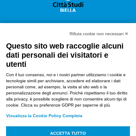
Rifiuta cookie non necessari ✕
Questo sito web raccoglie alcuni
Città Studi S.p.A.
dati personali dei visitatori e
Sede Legale Corso G. Pella, 2 – 13900 Biella Italy –
utenti
Capitale sociale: sottoscritto e versato €
18.235.000,00
Con il tuo consenso, noi e i nostri partner utilizziamo i cookie e
tecnologie simili per archiviare, accedere ed elaborare i dati
Registro Imprese Biella C. F. e numero 01491490023 –
personali come, ad esempio, la visita al sito web o la
R.E.A. CCIAA BI n. 142579 – Partita IVA 01491490023
personalizzazione degli annunci. Poiché rispettiamo il tuo diritto
alla privacy, è possibile scegliere di non consentire alcuni tipi di
PEC:
amm.cittastudi@pec.ptbiellese.it
–
cookie. Clicca su preferenze GDPR per saperne di più.
form.cittastudi@pec.ptbiellese.it
–
Visualizza la Cookie Policy Completa
megaweb@pec.ptbiellese.it
ACCETTA TUTTO
Informative Privacy
–
Privacy Policy
–
Modifica