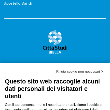
Sportello Bandi
Rifiuta cookie non necessari ✕
Questo sito web raccoglie alcuni
Città Studi S.p.A.
dati personali dei visitatori e
Sede Legale Corso G. Pella, 2 – 13900 Biella Italy –
utenti
Capitale sociale: sottoscritto e versato €
18.235.000,00
Con il tuo consenso, noi e i nostri partner utilizziamo i cookie e
tecnologie simili per archiviare, accedere ed elaborare i dati