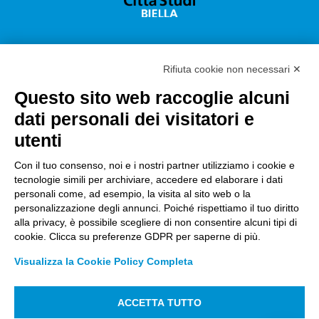
Rifiuta cookie non necessari ✕
Questo sito web raccoglie alcuni
Città Studi S.p.A.
dati personali dei visitatori e
Sede Legale Corso G. Pella, 2 – 13900 Biella Italy –
utenti
Capitale sociale: sottoscritto e versato €
18.235.000,00
Con il tuo consenso, noi e i nostri partner utilizziamo i cookie e
tecnologie simili per archiviare, accedere ed elaborare i dati
Registro Imprese Biella C. F. e numero 01491490023 –
personali come, ad esempio, la visita al sito web o la
R.E.A. CCIAA BI n. 142579 – Partita IVA 01491490023
personalizzazione degli annunci. Poiché rispettiamo il tuo diritto
alla privacy, è possibile scegliere di non consentire alcuni tipi di
PEC:
amm.cittastudi@pec.ptbiellese.it
–
cookie. Clicca su preferenze GDPR per saperne di più.
form.cittastudi@pec.ptbiellese.it
–
Visualizza la Cookie Policy Completa
megaweb@pec.ptbiellese.it
Informative Privacy
ACCETTA TUTTO
–
Privacy Policy
–
Modifica