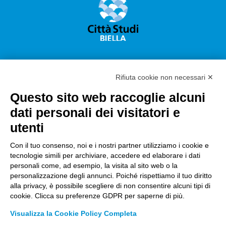
Rifiuta cookie non necessari ✕
Questo sito web raccoglie alcuni
Città Studi S.p.A.
dati personali dei visitatori e
Sede Legale Corso G. Pella, 2 – 13900 Biella Italy –
utenti
Capitale sociale: sottoscritto e versato €
18.235.000,00
Con il tuo consenso, noi e i nostri partner utilizziamo i cookie e
tecnologie simili per archiviare, accedere ed elaborare i dati
Registro Imprese Biella C. F. e numero 01491490023 –
personali come, ad esempio, la visita al sito web o la
R.E.A. CCIAA BI n. 142579 – Partita IVA 01491490023
personalizzazione degli annunci. Poiché rispettiamo il tuo diritto
alla privacy, è possibile scegliere di non consentire alcuni tipi di
PEC:
amm.cittastudi@pec.ptbiellese.it
–
cookie. Clicca su preferenze GDPR per saperne di più.
form.cittastudi@pec.ptbiellese.it
–
Visualizza la Cookie Policy Completa
megaweb@pec.ptbiellese.it