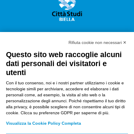
Rifiuta cookie non necessari ✕
Questo sito web raccoglie alcuni
Città Studi S.p.A.
dati personali dei visitatori e
Sede Legale Corso G. Pella, 2 – 13900 Biella Italy –
utenti
Capitale sociale: sottoscritto e versato €
18.235.000,00
Con il tuo consenso, noi e i nostri partner utilizziamo i cookie e
tecnologie simili per archiviare, accedere ed elaborare i dati
Registro Imprese Biella C. F. e numero 01491490023 –
personali come, ad esempio, la visita al sito web o la
R.E.A. CCIAA BI n. 142579 – Partita IVA 01491490023
personalizzazione degli annunci. Poiché rispettiamo il tuo diritto
alla privacy, è possibile scegliere di non consentire alcuni tipi di
PEC:
amm.cittastudi@pec.ptbiellese.it
–
cookie. Clicca su preferenze GDPR per saperne di più.
form.cittastudi@pec.ptbiellese.it
–
Visualizza la Cookie Policy Completa
megaweb@pec.ptbiellese.it