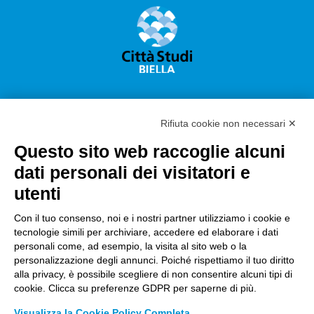
Rifiuta cookie non necessari ✕
Questo sito web raccoglie alcuni
Città Studi S.p.A.
dati personali dei visitatori e
Sede Legale Corso G. Pella, 2 – 13900 Biella Italy –
utenti
Capitale sociale: sottoscritto e versato €
18.235.000,00
Con il tuo consenso, noi e i nostri partner utilizziamo i cookie e
tecnologie simili per archiviare, accedere ed elaborare i dati
Registro Imprese Biella C. F. e numero 01491490023 –
personali come, ad esempio, la visita al sito web o la
R.E.A. CCIAA BI n. 142579 – Partita IVA 01491490023
personalizzazione degli annunci. Poiché rispettiamo il tuo diritto
alla privacy, è possibile scegliere di non consentire alcuni tipi di
PEC:
amm.cittastudi@pec.ptbiellese.it
–
cookie. Clicca su preferenze GDPR per saperne di più.
form.cittastudi@pec.ptbiellese.it
–
Visualizza la Cookie Policy Completa