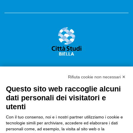
Rifiuta cookie non necessari ✕
Questo sito web raccoglie alcuni
Città Studi S.p.A.
dati personali dei visitatori e
Sede Legale Corso G. Pella, 2 – 13900 Biella Italy –
utenti
Capitale sociale: sottoscritto e versato €
18.235.000,00
Con il tuo consenso, noi e i nostri partner utilizziamo i cookie e
tecnologie simili per archiviare, accedere ed elaborare i dati
Registro Imprese Biella C. F. e numero 01491490023 –
personali come, ad esempio, la visita al sito web o la