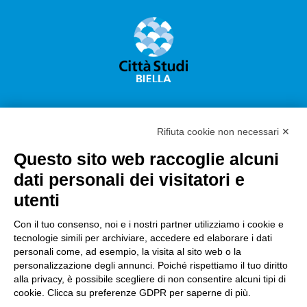
Rifiuta cookie non necessari ✕
Questo sito web raccoglie alcuni
Città Studi S.p.A.
dati personali dei visitatori e
Sede Legale Corso G. Pella, 2 – 13900 Biella Italy –
utenti
Capitale sociale: sottoscritto e versato €
18.235.000,00
Con il tuo consenso, noi e i nostri partner utilizziamo i cookie e
tecnologie simili per archiviare, accedere ed elaborare i dati
Registro Imprese Biella C. F. e numero 01491490023 –
personali come, ad esempio, la visita al sito web o la
R.E.A. CCIAA BI n. 142579 – Partita IVA 01491490023
personalizzazione degli annunci. Poiché rispettiamo il tuo diritto
alla privacy, è possibile scegliere di non consentire alcuni tipi di
PEC:
amm.cittastudi@pec.ptbiellese.it
–
cookie. Clicca su preferenze GDPR per saperne di più.
form.cittastudi@pec.ptbiellese.it
–