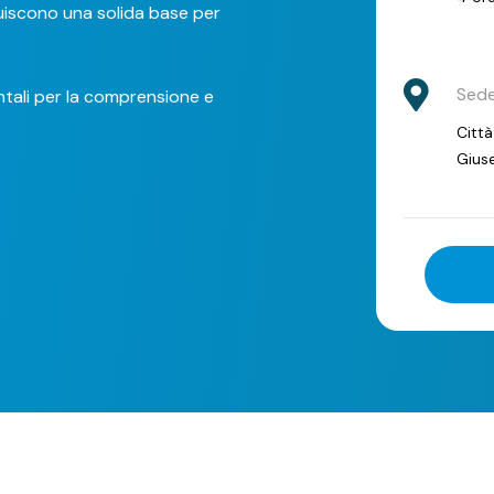
tuiscono una solida base per
Sed
entali per la comprensione e
.
Città
Giuse