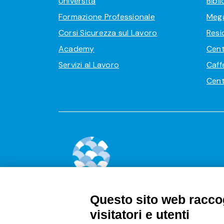
Università
Bibl
Formazione Professionale
Meg
Corsi Sicurezza sul Lavoro
Resi
Academy
Cent
Servizi al Lavoro
Caff
Cent
Questo sito web raccog
visitatori e utenti