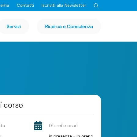
tema
Contatti
Iscriviti alla Newsletter
Servizi
Ricerca e Consulenza
i corso
ata
Giorni e orari
e
in presenza - in orario