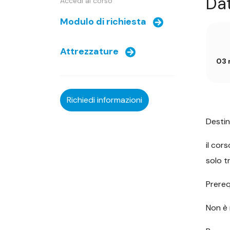
Da
Accedi al corso
Modulo di richiesta
Attrezzature
03 
Richiedi informazioni
Destin
il cor
solo t
Prerequ
Non è 