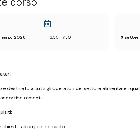
te corso
marzo 2026
13.30-17.30
9 sette
atari:
so è destinato a tutti gli operatori del settore alimentare i qu
rasportino alimenti.
isiti:
richiesto alcun pre-requisito.