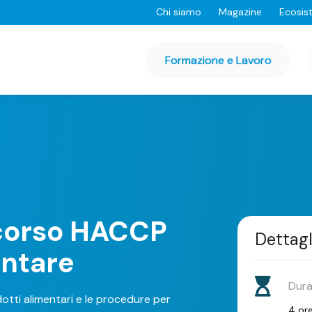
Chi siamo
Magazine
Ecosis
Formazione e Lavoro
corso HACCP
Dettagl
entare
Dur
dotti alimentari e le procedure per
4 or