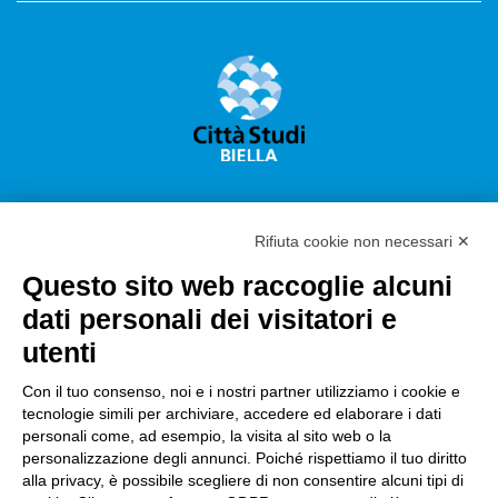
Rifiuta cookie non necessari ✕
Questo sito web raccoglie alcuni
Città Studi S.p.A.
dati personali dei visitatori e
Sede Legale Corso G. Pella, 2 – 13900 Biella Italy –
utenti
Capitale sociale: sottoscritto e versato €
18.235.000,00
Con il tuo consenso, noi e i nostri partner utilizziamo i cookie e
tecnologie simili per archiviare, accedere ed elaborare i dati
Registro Imprese Biella C. F. e numero 01491490023 –
personali come, ad esempio, la visita al sito web o la
R.E.A. CCIAA BI n. 142579 – Partita IVA 01491490023
personalizzazione degli annunci. Poiché rispettiamo il tuo diritto
alla privacy, è possibile scegliere di non consentire alcuni tipi di
PEC:
amm.cittastudi@pec.ptbiellese.it
–