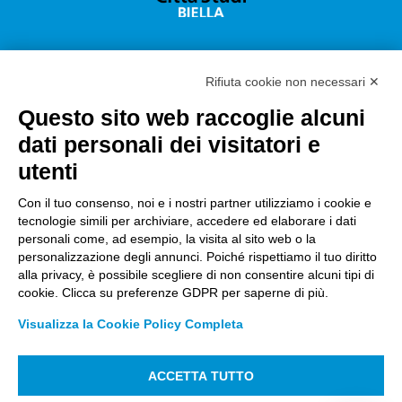
Rifiuta cookie non necessari ✕
Questo sito web raccoglie alcuni
Città Studi S.p.A.
dati personali dei visitatori e
Sede Legale Corso G. Pella, 2 – 13900 Biella Italy –
utenti
Capitale sociale: sottoscritto e versato €
18.235.000,00
Con il tuo consenso, noi e i nostri partner utilizziamo i cookie e
tecnologie simili per archiviare, accedere ed elaborare i dati
Registro Imprese Biella C. F. e numero 01491490023 –
personali come, ad esempio, la visita al sito web o la
R.E.A. CCIAA BI n. 142579 – Partita IVA 01491490023
personalizzazione degli annunci. Poiché rispettiamo il tuo diritto
alla privacy, è possibile scegliere di non consentire alcuni tipi di
PEC:
amm.cittastudi@pec.ptbiellese.it
–
cookie. Clicca su preferenze GDPR per saperne di più.
form.cittastudi@pec.ptbiellese.it
–
Visualizza la Cookie Policy Completa
megaweb@pec.ptbiellese.it
ACCETTA TUTTO
Informative Privacy
–
Privacy Policy
–
Modifica