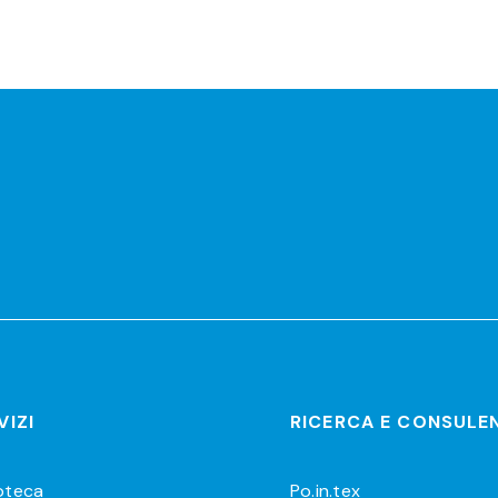
r
VIZI
RICERCA E CONSULE
ioteca
Po.in.tex