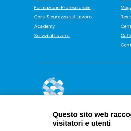
Formazione Professionale
Meg
Corsi Sicurezza sul Lavoro
Resi
Academy
Cent
Servizi al Lavoro
Caff
Cent
Questo sito web raccog
visitatori e utenti