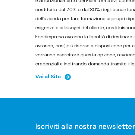
e al funzionamento dei Piani formativi, come le
costituito dal 70% o dall’80% degli accanto
dell’azienda per fare formazione ai propri dip
esigenze e ai bisogni del cliente, costituiscono
Fondimpresa avranno la facoltà di destinare 
avranno, così, più risorse a disposizione per
vorranno esercitare questa opzione, revocabi
credenziali e inoltrando domanda tramite il 
Vai al Sito
Iscriviti alla nostra newslette