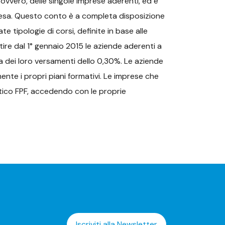
, ovvero, delle singole imprese aderenti, ed è
resa. Questo conto è a completa disposizione
 tipologie di corsi, definite in base alle
artire dal 1° gennaio 2015 le aziende aderenti a
a dei loro versamenti dello 0,30%. Le aziende
nte i propri piani formativi. Le imprese che
tico FPF, accedendo con le proprie
Iscriviti alla Newsletter