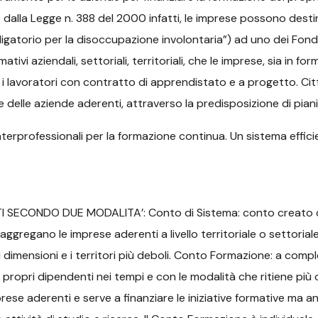
dalla Legge n. 388 del 2000 infatti, le imprese possono desti
ligatorio per la disoccupazione involontaria”) ad uno dei Fondi P
tivi aziendali, settoriali, territoriali, che le imprese, sia in 
si i lavoratori con contratto di apprendistato e a progetto. Ci
 delle aziende aderenti, attraverso la predisposizione di piani 
terprofessionali per la formazione continua. Un sistema effici
SECONDO DUE MODALITA’: Conto di Sistema: conto creato con l’
aggregano le imprese aderenti a livello territoriale o settoria
 dimensioni e i territori più deboli. Conto Formazione: a comp
ai propri dipendenti nei tempi e con le modalità che ritiene più 
ese aderenti e serve a finanziare le iniziative formative ma anc