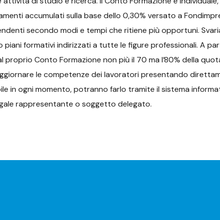
 attività di studio e ricerca. Il Conto Formazione è individuale
namenti accumulati sulla base dello 0,30% versato a Fondimp
endenti secondo modi e tempi che ritiene più opportuni. Svariate
 piani formativi indirizzati a tutte le figure professionali. A p
al proprio Conto Formazione non più il 70 ma l’80% della quot
 aggiornare le competenze dei lavoratori presentando direttame
le in ogni momento, potranno farlo tramite il sistema informa
legale rappresentante o soggetto delegato.
r