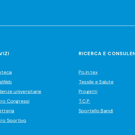
VIZI
RICERCA E CONSULE
ioteca
Po.in.tex
aWeb
Tessile e Salute
denze universitarie
Progetti
ro Congressi
T.C.P.
etteria
Sportello Bandi
ro Sportivo