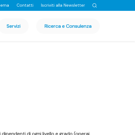
tema
Contatti
Iscriviti alla Newsletter
Servizi
Ricerca e Consulenza
dipendenti di ogni livello e grado (operai,