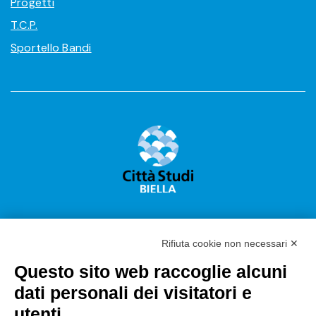
Progetti
T.C.P.
Sportello Bandi
Rifiuta cookie non necessari ✕
Questo sito web raccoglie alcuni
Città Studi S.p.A.
dati personali dei visitatori e
Sede Legale Corso G. Pella, 2 – 13900 Biella Italy –
utenti
Capitale sociale: sottoscritto e versato €