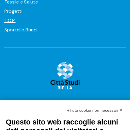
Tessile e Salute
Progetti
T.C.P.
Sportello Bandi
Rifiuta cookie non necessari ✕
Questo sito web raccoglie alcuni
Città Studi S.p.A.