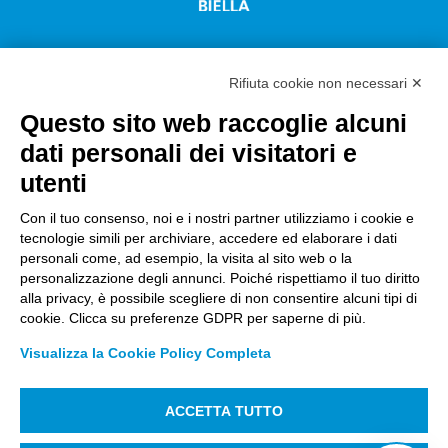
Rifiuta cookie non necessari ✕
Questo sito web raccoglie alcuni
Città Studi S.p.A.
dati personali dei visitatori e
Sede Legale Corso G. Pella, 2 – 13900 Biella Italy –
utenti
Capitale sociale: sottoscritto e versato €
18.235.000,00
Con il tuo consenso, noi e i nostri partner utilizziamo i cookie e
tecnologie simili per archiviare, accedere ed elaborare i dati
Registro Imprese Biella C. F. e numero 01491490023 –
personali come, ad esempio, la visita al sito web o la
R.E.A. CCIAA BI n. 142579 – Partita IVA 01491490023
personalizzazione degli annunci. Poiché rispettiamo il tuo diritto
alla privacy, è possibile scegliere di non consentire alcuni tipi di
PEC:
amm.cittastudi@pec.ptbiellese.it
–
cookie. Clicca su preferenze GDPR per saperne di più.
form.cittastudi@pec.ptbiellese.it
–
Visualizza la Cookie Policy Completa
megaweb@pec.ptbiellese.it
ACCETTA TUTTO
Informative Privacy
–
Privacy Policy
–
Modifica
preferenze Cookie
–
Whistleblowing
– Designed by