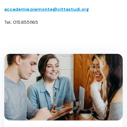
accademia.piemonte@cittastudi.org
Tel.: 015.8551165