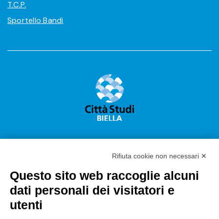
T.C.P.
Sportello Bandi
Rifiuta cookie non necessari ✕
Questo sito web raccoglie alcuni
Città Studi S.p.A.
dati personali dei visitatori e
Sede Legale Corso G. Pella, 2 – 13900 Biella Italy –
utenti
Capitale sociale: sottoscritto e versato €