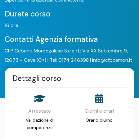
Durata corso
16 ore
Contatti Agenzia formativa
CFP Cebano Monregalese S.c.a r.l.: Via XX Settembre 9,
12073 – Ceva (Cn) | Tel: 0174 246398 | info@cfpcemon.it
Dettagli corso
Attestato
Giorni e orari
Validazione di
Orario diurno
competenze