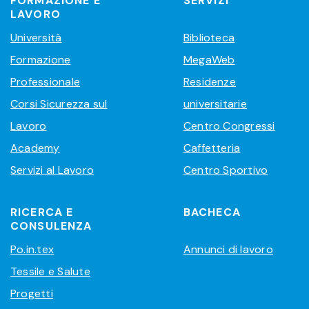
FORMAZIONE E
SERVIZI
LAVORO
Università
Biblioteca
Formazione
MegaWeb
Professionale
Residenze
Corsi Sicurezza sul
universitarie
Lavoro
Centro Congressi
Academy
Caffetteria
Servizi al Lavoro
Centro Sportivo
RICERCA E
BACHECA
CONSULENZA
Po.in.tex
Annunci di lavoro
Tessile e Salute
Progetti