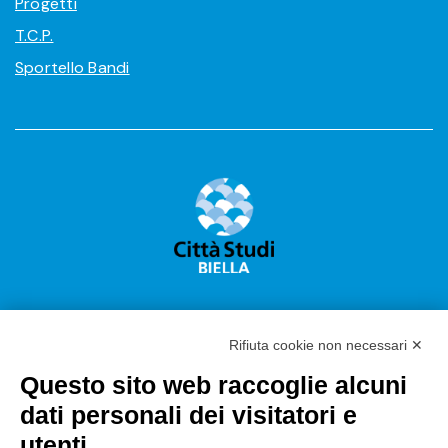
Progetti
T.C.P.
Sportello Bandi
Rifiuta cookie non necessari ✕
Questo sito web raccoglie alcuni
Città Studi S.p.A.
dati personali dei visitatori e
Sede Legale Corso G. Pella, 2 – 13900 Biella Italy –
utenti
Capitale sociale: sottoscritto e versato €