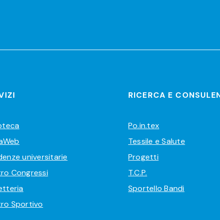
VIZI
RICERCA E CONSULE
ioteca
Po.in.tex
aWeb
Tessile e Salute
denze universitarie
Progetti
ro Congressi
T.C.P.
etteria
Sportello Bandi
ro Sportivo