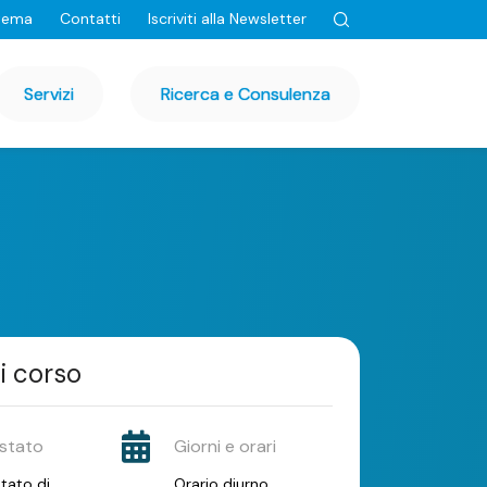
tema
Contatti
Iscriviti alla Newsletter
Servizi
Ricerca e Consulenza
i corso
stato
Giorni e orari
tato di
Orario diurno