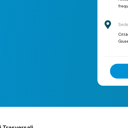
freq
Sed
Città
Giuse
i Trasversali