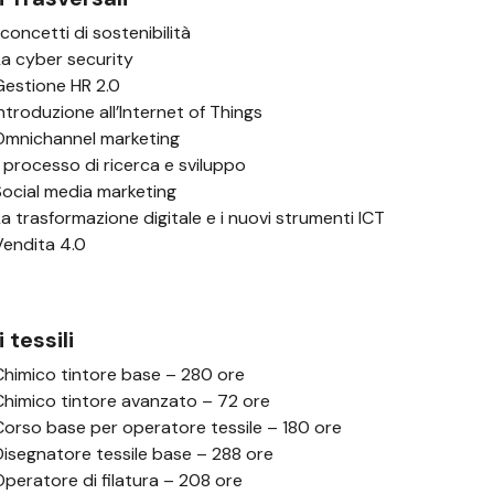
I concetti di sostenibilità
La cyber security
Gestione HR 2.0
Introduzione all’Internet of Things
Omnichannel marketing
Il processo di ricerca e sviluppo
Social media marketing
La trasformazione digitale e i nuovi strumenti ICT
Vendita 4.0
 tessili
Chimico tintore base – 280 ore
Chimico tintore avanzato – 72 ore
Corso base per operatore tessile – 180 ore
Disegnatore tessile base – 288 ore
Operatore di filatura – 208 ore