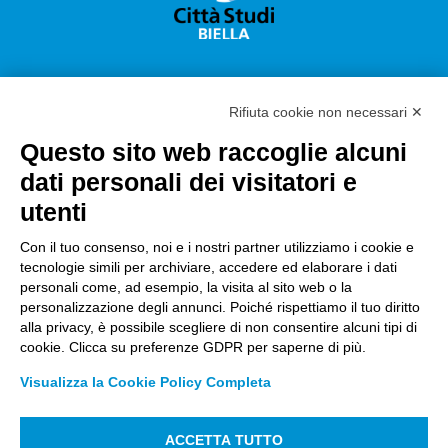
Rifiuta cookie non necessari ✕
Questo sito web raccoglie alcuni
Città Studi S.p.A.
dati personali dei visitatori e
Sede Legale Corso G. Pella, 2 – 13900 Biella Italy –
utenti
Capitale sociale: sottoscritto e versato €
18.235.000,00
Con il tuo consenso, noi e i nostri partner utilizziamo i cookie e
tecnologie simili per archiviare, accedere ed elaborare i dati
Registro Imprese Biella C. F. e numero 01491490023 –
personali come, ad esempio, la visita al sito web o la
R.E.A. CCIAA BI n. 142579 – Partita IVA 01491490023
personalizzazione degli annunci. Poiché rispettiamo il tuo diritto
alla privacy, è possibile scegliere di non consentire alcuni tipi di
PEC:
amm.cittastudi@pec.ptbiellese.it
–
cookie. Clicca su preferenze GDPR per saperne di più.
form.cittastudi@pec.ptbiellese.it
–
Visualizza la Cookie Policy Completa
megaweb@pec.ptbiellese.it
ACCETTA TUTTO
Informative Privacy
–
Privacy Policy
–
Modifica