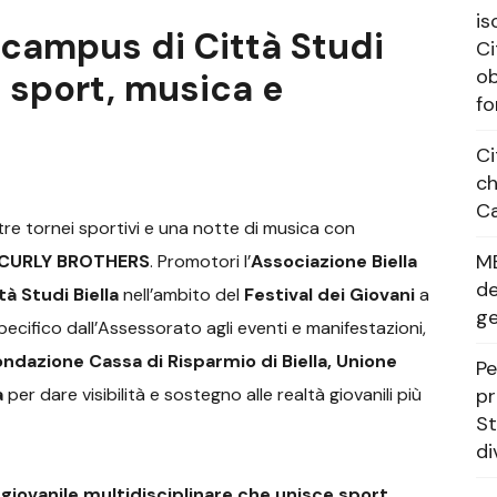
is
 campus di Città Studi
Ci
ob
i sport, musica e
fo
Ci
ch
Ca
 tre tornei sportivi e una notte di musica con
M
e CURLY BROTHERS
. Promotori l’
Associazione Biella
de
tà Studi Biella
nell’ambito del
Festival dei Giovani
a
g
pecifico dall’Assessorato agli eventi e manifestazioni,
ndazione Cassa di Risparmio di Biella, Unione
Pe
a
per dare visibilità e sostegno alle realtà giovanili più
pr
St
di
 giovanile multidisciplinare che unisce sport,