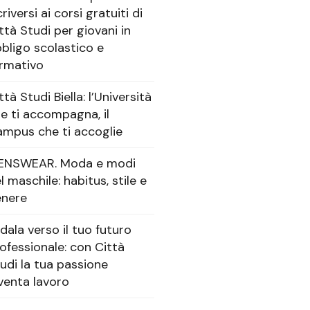
criversi ai corsi gratuiti di
ttà Studi per giovani in
bligo scolastico e
rmativo
ttà Studi Biella: l’Università
e ti accompagna, il
mpus che ti accoglie
ENSWEAR. Moda e modi
l maschile: habitus, stile e
enere
dala verso il tuo futuro
ofessionale: con Città
udi la tua passione
venta lavoro