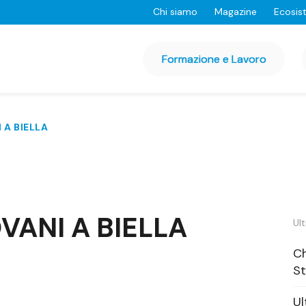
Chi siamo
Magazine
Ecosis
Formazione e Lavoro
 A BIELLA
OVANI A BIELLA
Ult
Ch
St
Ul