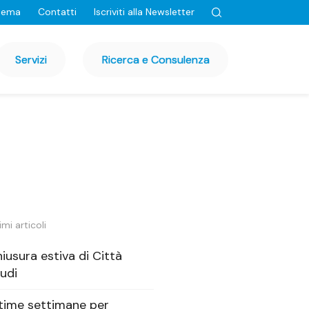
tema
Contatti
Iscriviti alla Newsletter
Servizi
Ricerca e Consulenza
imi articoli
iusura estiva di Città
udi
time settimane per