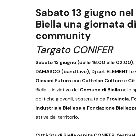
Sabato 13 giugno nel
Biella una giornata d
community
Targato CONIFER
Sabato 13 giugno (dalle 16:00 alle 02:00)
,
DAMASCO (band Live), Dj set ELEMENTI 
Giovani Futuro
con
Cattelan Culture
e
Cit
Biella – iniziativa del
Comune di Biella
nello s
politiche giovanili, sostenuta da
Provincia,
Fo
Industriale Biellese e Fondazione Biellezz
attive del territorio.
Città Studi Biella ospita CONIFER, festival