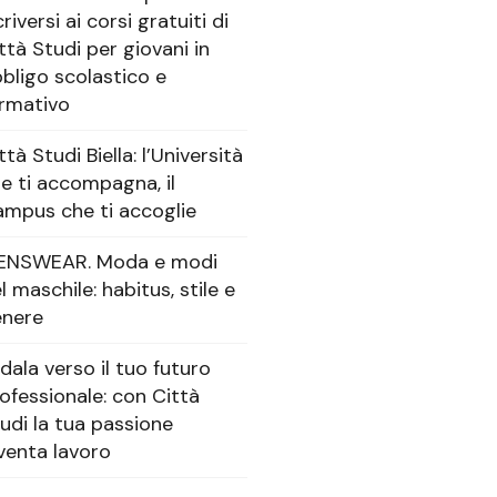
criversi ai corsi gratuiti di
ttà Studi per giovani in
bligo scolastico e
rmativo
ttà Studi Biella: l’Università
e ti accompagna, il
mpus che ti accoglie
ENSWEAR. Moda e modi
l maschile: habitus, stile e
enere
dala verso il tuo futuro
ofessionale: con Città
udi la tua passione
venta lavoro