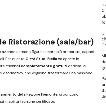
is
Ci
ob
fo
Ci
ch
le Ristorazione (sala/bar)
Ca
le aziende cercano figure sempre più preparate, capaci
M
nali. Per questo
Città Studi Biella
ha aperto le
de
orsi triennali
completamente gratuiti
dedicati ai
g
stico e formativo, che vogliono trasformare una passione
Pe
pr
St
anziamento della Regione Piemonte, si pongono
di
zi in abilità tecniche certificate.