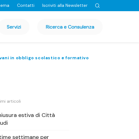
tema
Contatti
Iscriviti alla Newsletter
Servizi
Ricerca e Consulenza
iovani in obbligo scolastico e formativo
imi articoli
iusura estiva di Città
udi
time settimane per