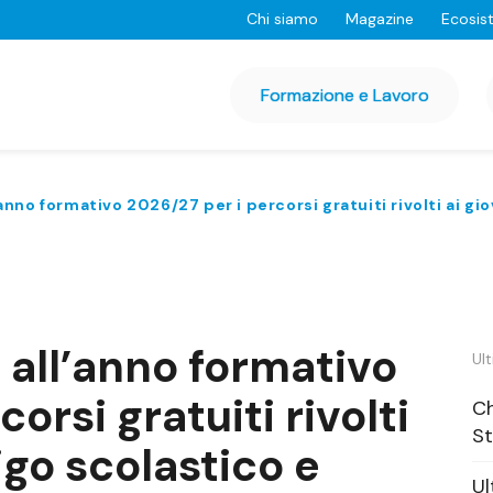
Chi siamo
Magazine
Ecosis
Formazione e Lavoro
ll’anno formativo 2026/27 per i percorsi gratuiti rivolti ai g
ni all’anno formativo
Ult
orsi gratuiti rivolti
Ch
St
igo scolastico e
Ul