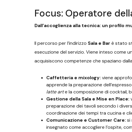
Focus: Operatore della
Dall’accoglienza alla tecnica: un profilo m
Il percorso per l’indirizzo
Sala e Bar
è stato s
esecuzione del servizio. Viene inteso come un’i
acquisiscono competenze che spaziano dalla t
C
affetteria e
m
ixology:
viene approfon
apprende la preparazione dell’espresso p
latte art
e la composizione di cocktail, 
G
estione della Sala e Mise en Place:
v
preparazione dei tavoli secondo i diversi s
coordinazione dei tempi tra cucina e clien
Comunicazione e Customer Care:
si
insegnato come accogliere l’ospite, come